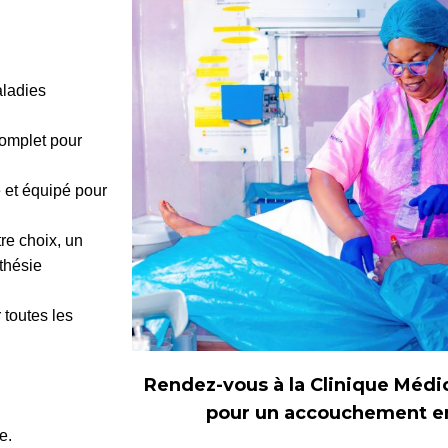
aladies
complet pour
 et équipé pour
tre choix, un
thésie
 toutes les
Rendez-vous à la Clinique Médi
pour un accouchement en 
e.