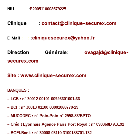
NIU :
P2005110008579225
Clinique
:
contact@clinique-securex.com
:
cliniquesecurex@yahoo.fr
E-Mail
: :
Direction Générale
:
ovagajd
@clinique-
securex.com
Site :
www.clinique-securex.com
BANQUES :
– LCB : n° 30012 00101 00926601001-66
– BCI : n° 30013 01100 03001068770-29
– MUCODEC : n° Poto-Poto n° 2558-83/BPTO
– Crédit Lyonnais Agence Paris Port Royal : n° 093368D A3192
– BGFI-Bank : n° 30008 03110 3100188701-132