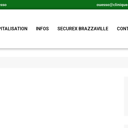
esso
ouesso@clinique-s
ITALISATION
INFOS
SECUREX BRAZZAVILLE
CONT