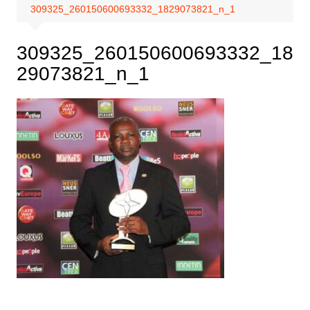
309325_260150600693332_1829073821_n_1
309325_260150600693332_18
29073821_n_1