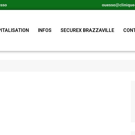
esso
ouesso@clinique-s
ITALISATION
INFOS
SECUREX BRAZZAVILLE
CONT