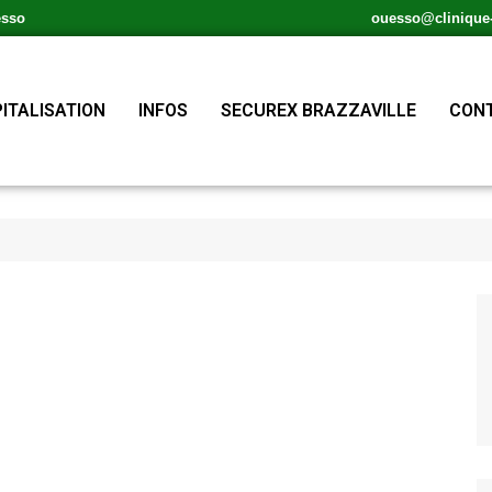
esso
ouesso@clinique-s
ITALISATION
INFOS
SECUREX BRAZZAVILLE
CONT