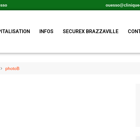
esso
ouesso@clinique-s
ITALISATION
INFOS
SECUREX BRAZZAVILLE
CONT
photoB