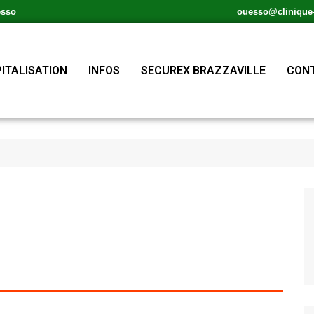
esso
ouesso@clinique-s
ITALISATION
INFOS
SECUREX BRAZZAVILLE
CONT