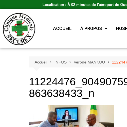
Localisation : À 02 minutes de l'aéroport de Ou
ACCUEIL
À PROPOS
HOSP
Accueil
INFOS
Verone MANKOU
112244
11224476_9049075
863638433_n