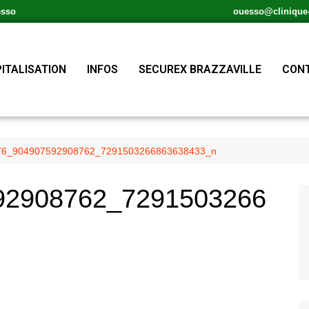
esso
ouesso@clinique-s
ITALISATION
INFOS
SECUREX BRAZZAVILLE
CONT
76_904907592908762_7291503266863638433_n
92908762_7291503266