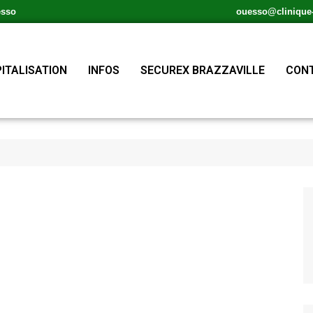
esso
ouesso@clinique-s
ITALISATION
INFOS
SECUREX BRAZZAVILLE
CONT