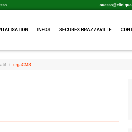
esso
ouesso@clinique-s
ITALISATION
INFOS
SECUREX BRAZZAVILLE
CONT
atif
orgaCMS